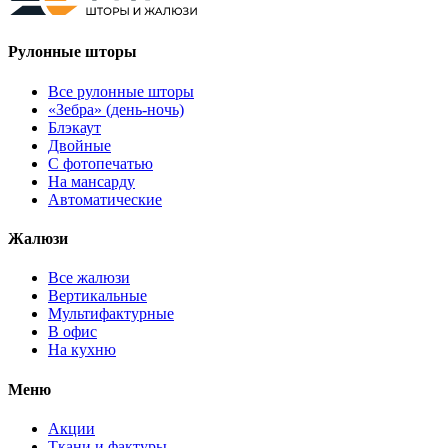
Рулонные шторы
Все рулонные шторы
«Зебра» (день-ночь)
Блэкаут
Двойные
С фотопечатью
На мансарду
Автоматические
Жалюзи
Все жалюзи
Вертикальные
Мультифактурные
В офис
На кухню
Меню
Акции
Ткани и фактуры