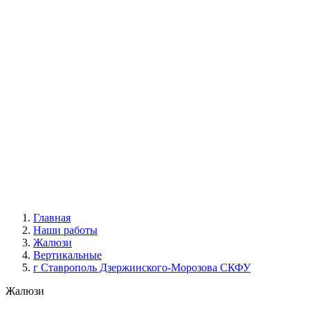
|
Жалюзи вертикальные
Все жалюзи
Вертикальные классические
Мультифактурные
С фотопечатью
Пластиковые
Горизонтальные деревянные жалюзи
|
Москитные конструкции
Москитные сетки
Москитные двери
|
Акции
|
Контакты
Главная
Наши работы
Жалюзи
Вертикальные
г Ставрополь Дзержинского-Морозова СКФУ
Жалюзи